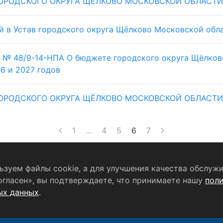
ОРОДСКОГО ОКРУГА ЩЁЛКОВО МОСКОВСКОЙ ОБЛАСТИ Р
й в Устав городского округа Щёлково Московской обла
24 № 48/9-14-НПА О бюджете городского округа Щёлков
6 и 2027 годов
ОРОДСКОГО ОКРУГА ЩЁЛКОВО МОСКОВСКОЙ ОБЛАСТИ РЕ
1
...
4
5
6
7
зуем файлы cookie, а для улучшения качества обслужи
Согласие на обработку персональных данных
огласен», вы подтверждаете, что принимаете нашу
пол
ых данных
.
формационный портал Щёлково». Свидетельство о регистрации
 связи, информационных технологий и массовых коммуникаций
главный редактор
Беляева Е.М.