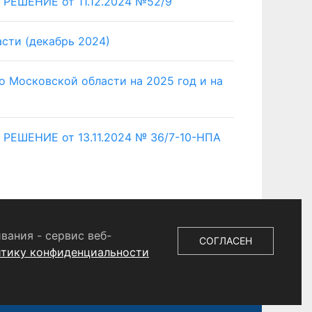
ЕШЕНИЕ от 11.12.2024 №52/9
сти (декабрь 2024)
о Московской области на 2025 год и на
ШЕНИЕ от 13.11.2024 № 36/7-10-НПА
вания - сервис веб-
СОГЛАСЕН
итику конфиденциальности
 СМИ
ЭЛ № ФС 77 - 87147 от 05.04.2024.
. Учредитель ООО «Телерадиокомпания «Щёлково»,