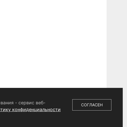
вания - сервис веб-
СОГЛАСЕН
итику конфиденциальности
 СМИ
ЭЛ № ФС 77 - 87147 от 05.04.2024.
. Учредитель ООО «Телерадиокомпания «Щёлково»,