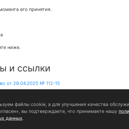
момента его принятия.
ва
нте ниже.
ы и ссылки
о от 28.04.2025 № 112-15
зуем файлы cookie, а для улучшения качества обслужи
Согласие на обработку персональных данных
огласен», вы подтверждаете, что принимаете нашу
пол
ых данных
.
формационный портал Щёлково». Свидетельство о регистрации
 связи, информационных технологий и массовых коммуникаций