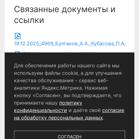
Связанные документы и
ссылки
19.12.2025_4969_Булгаков_А.А._Кубасова_П.А.
ППМ благоустройство 2026
Для обеспечения работы нашего сайта мы
используем файлы cookie, а для улучшения
качества обслуживания - сервис веб-
Политика конфиденциальности
аналитики Яндекс.Метрика. Нажимая
Согласие на обработку персональных данных
кнопку «Согласен», вы подтверждаете, что
принимаете нашу
политику
конфиденциальности
и даёте своё
согласие
© 2024 - 2026 Сетевое издание «Информационный
портал Щёлково». Свидетельство о регистрации СМИ
на обработку персональных данных
.
ЭЛ № ФС 77 - 87147 от 05.04.2024.
Выдано Федеральной службой по надзору в сфере
связи, информационных технологий и массовых
СОГЛАСЕН