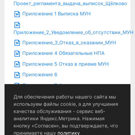
Проект_регламента_выдача_выписок_Щёлково
Приложение 1 Выписка МУН
Приложение_2_Уведомление_об_отсутствии_МУН
Приложение_3_Отказ_в_оказании_МУН
Приложение 4 Обязательные НПА
Приложение 5 Отказ в приеме МУН
Приложение 6
Приложение 7 Форма запроса
Для обеспечения работы нашего сайта мы
используем файлы cookie, а для улучшения
качества обслуживания - сервис веб-
Политика конфиденциальности
аналитики Яндекс.Метрика. Нажимая
Согласие на обработку персональных данных
кнопку «Согласен», вы подтверждаете, что
принимаете нашу
политику