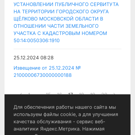
УСТАНОВЛЕНИИ ПУБЛИЧНОГО СЕРВИТУТА
НА ТЕРРИТОРИИ ГОРОДСКОГО ОКРУГА
ЩЁЛКОВО МОСКОВСКОЙ ОБЛАСТИ В
ОТНОШЕНИИ ЧАСТИ ЗЕМЕЛЬНОГО
УЧАСТКА С КАДАСТРОВЫМ НОМЕРОМ
50:14:0050306:1910
25.12.2024 08:28
Извещение от 25.12.2024 №
21000006730000000188
1
...
15
16
17
18
19
20
Для обеспечения работы нашего сайта мы
используем файлы cookie, а для улучшения
качества обслуживания - сервис веб-
Политика конфиденциальности
аналитики Яндекс.Метрика. Нажимая
Согласие на обработку персональных данных