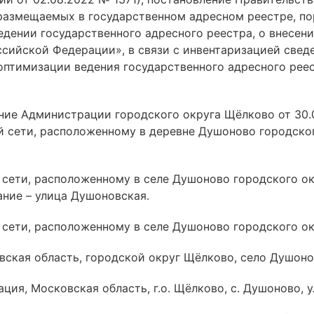
 размещаемых в государственном адресном реестре, п
дении государственного адресного реестра, о внесен
ссийской Федерации», в связи с инвентаризацией све
 оптимизации ведения государственного адресного рее
ение Администрации городского округа Щёлково от 30.
й сети, расположенному в деревне Душоново городско
 сети, расположенному в селе Душоново городского о
ание – улица Душоновская.
 сети, расположенному в селе Душоново городского о
овская область, городской округ Щёлково, село Душоно
ия, Московская область, г.о. Щёлково, с. Душоново, у