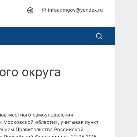
infoadmgos@yandex.ru
ого округа
анов местного самоуправления
 Московской области», учитывая пункт
лением Правительства Российской
ва Российской Федерации от 22.05.2015