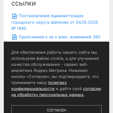
ссылки
Постановление Администрации
городского округа Щёлково от 04.05.2026
№ 1440
Приложение к па о внес. изменений 380
кв. м
Для обеспечения работы нашего сайта мы
используем файлы cookie, а для улучшения
качества обслуживания - сервис веб-
Политика конфиденциальности
аналитики Яндекс.Метрика. Нажимая
Согласие на обработку персональных данных
кнопку «Согласен», вы подтверждаете, что
принимаете нашу
политику
конфиденциальности
и даёте своё
согласие
© 2024 - 2026 Сетевое издание «Информационный
портал Щёлково». Свидетельство о регистрации СМИ
на обработку персональных данных
.
ЭЛ № ФС 77 - 87147 от 05.04.2024.
Выдано Федеральной службой по надзору в сфере
связи, информационных технологий и массовых
СОГЛАСЕН