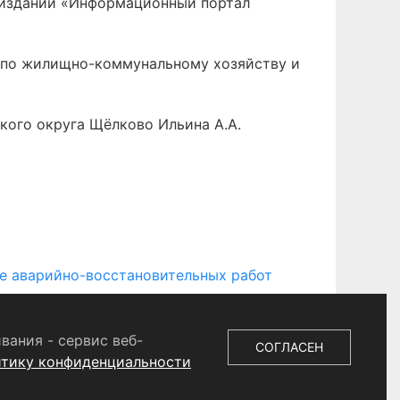
 издании «Информационный портал
я по жилищно-коммунальному хозяйству и
кого округа Щёлково Ильина А.А.
е аварийно-восстановительных работ
вания - сервис веб-
СОГЛАСЕН
итику конфиденциальности
 СМИ
ЭЛ № ФС 77 - 87147 от 05.04.2024.