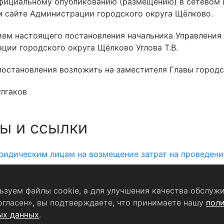
официальному опубликованию (размещению) в сетевом
 сайте Администрации городского округа Щёлково.
нием настоящего постановления начальника Управлени
ции городского округа Щёлково Углова Т.В.
постановления возложить на заместителя Главы городс
улгаков
ы и ссылки
идическим лицам на возмещение затрат на проведени
зуем файлы cookie, а для улучшения качества обслужи
Согласие на обработку персональных данных
огласен», вы подтверждаете, что принимаете нашу
пол
ых данных
.
формационный портал Щёлково». Свидетельство о регистрации