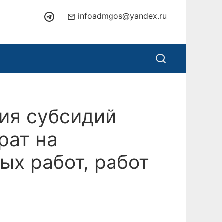
infoadmgos@yandex.ru
ия субсидий
рат на
ых работ, работ