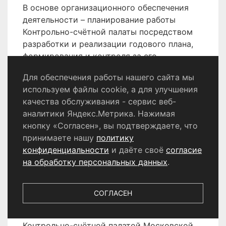
В основе организационного обеспечения
деятельности – планирование работы
Контрольно-счётной палаты посредством
разработки и реализации годового плана,
формирования и контроля за его
исполнением, проведение еженедельных
Для обеспечения работы нашего сайта мы
рабочих совещаний, обучение сотрудников
используем файлы cookie, а для улучшения
в целях повышения их профессионального
качества обслуживания - сервис веб-
уровня. В 2025 году 3 работника
аналитики Яндекс.Метрика. Нажимая
Контрольно-счётной палаты прошли
кнопку «Согласен», вы подтверждаете, что
обучение на курсах повышения
принимаете нашу
политику
квалификации, из которых: 2 – по
конфиденциальности
и даёте своё
согласие
программе «Противодействие коррупции в
на обработку персональных данных
.
системе государственной и муниципальной
службы» и 1 - в сфере государственных
закупок. Так же, работники Контрольно-
СОГЛАСЕН
счётной палаты принимали участие в
обучающих семинарах, проводимых
Контрольно-счётной палатой Московской