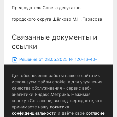
Председатель Совета депутатов
городского округа Щёлково М.Н. Тарасова
Связанные документы и
ссылки
Решение от 28.05.2025 № 120-16-40-
НПА.docx
Для обеспечения работы нашего сайта мы
используем файлы cookie, а для улучшения
качества обслуживания - сервис веб-
Политика конфиденциальности
аналитики Яндекс.Метрика. Нажимая
Согласие на обработку персональных данных
кнопку «Согласен», вы подтверждаете, что
принимаете нашу
политику
конфиденциальности
и даёте своё
согласие
© 2024 - 2026 Сетевое издание «Информационный