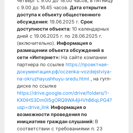
четверг с 9.00 до 18.00 часов, в пятницу
с 9.00 до 16.45 часов.
Дата открытия
доступа к объекту общественного
обсуждения:
19.06.2025 г.
Срок
доступности объекта:
10 календарных
дней с 19.06.2025 г. по 28.06.2025 г.
(включительно).
Информация о
размещении объекта обсуждений в
сети «Интернет»:
На сайте компании
партнера по ссылке
https://проектная-
документация.рф/oczenka-vozdejstviya-
na-okruzhayushhuyu-sredu.html
, на гугл-
диске по ссылке
https://drive.google.com/drive/folders/1-
KX0lHS3Dm0I5gORQ9WA4jHVhB6qLPG4?
usp=drive_link
Информация о
возможности проведения по
инициативе граждан слушаний:
В
соответствии с требованиями п. 23