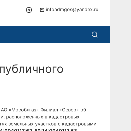
infoadmgos@yandex.ru
публичного
АО «Мособлгаз» Филиал «Север» об
ти, расположенных в кадастровых
тях земельных участков с кадастровыми
14:0040117:62, 50:14:0040117:63,