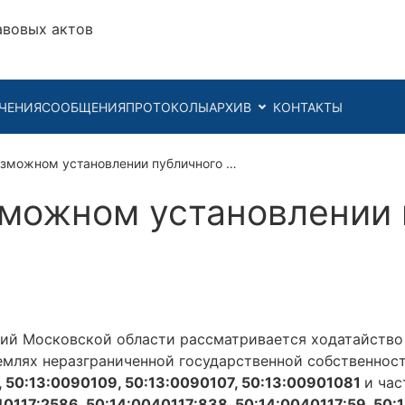
авовых актов
ЧЕНИЯ
СООБЩЕНИЯ
ПРОТОКОЛЫ
АРХИВ
КОНТАКТЫ
озможном установлении публичного …
можном установлении 
й Московской области рассматривается ходатайство 
землях неразграниченной государственной собственнос
, 50:13:0090109, 50:13:0090107, 50:13:00901081
и час
40117:2586, 50:14:0040117:838, 50:14:0040117:59, 50: