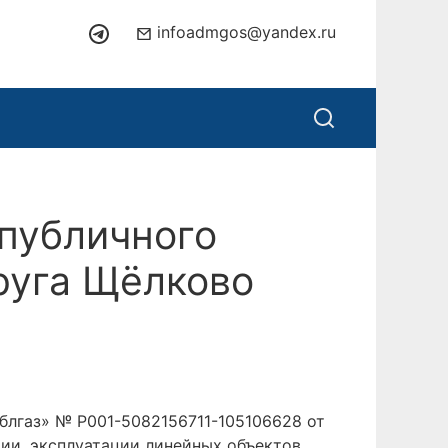
infoadmgos@yandex.ru
публичного
руга Щёлково
блгаз» № P001-5082156711-105106628 от
ции, эксплуатации линейных объектов