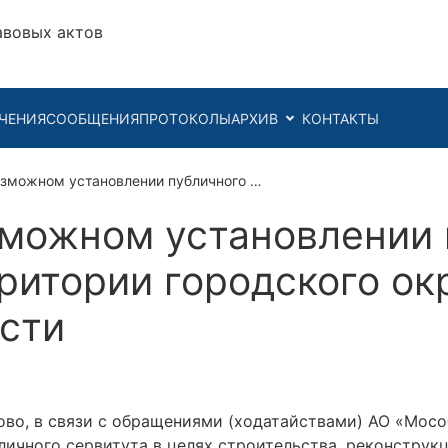
авовых актов
ЧЕНИЯ
СООБЩЕНИЯ
ПРОТОКОЛЫ
АРХИВ
КОНТАКТЫ
озможном установлении публичного …
можном установлении 
рритории городского ок
сти
во, в связи с обращениями (ходатайствами) АО «Мосо
бличного сервитута в целях строительства, реконструк