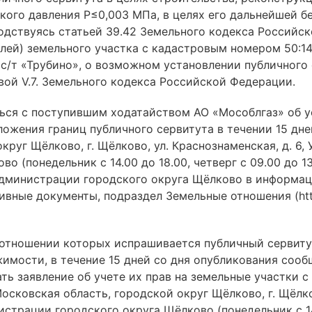
ого давления Р≤0,003 МПа, в целях его дальнейшей б
одствуясь статьей 39.42 Земельного кодекса Российск
лей) земельного участка с кадастровым номером 50:1
с/т «Трубино», о возможном установлении публичного 
авой V.7. Земельного кодекса Российской Федерации.
ься с поступившим ходатайством АО «Мособлгаз» об у
ожения границ публичного сервитута в течении 15 дн
круг Щёлково, г. Щёлково, ул. Краснознаменская, д. 6
(понедельник с 14.00 до 18.00, четверг с 09.00 до 13.
 Администрации городского округа Щёлково в информ
ивные документы, подраздел Земельные отношения (http
отношении которых испрашивается публичный сервитут
ости, в течение 15 дней со дня опубликования сообщен
ать заявление об учете их прав на земельные участки 
сковская область, городской округ Щёлково, г. Щёлков
рации городского округа Щёлково (понедельник с 14.00