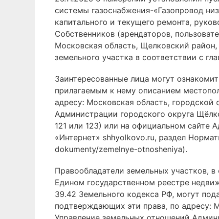
системы газоснабжения-«Газопровод низк
капитального и текущего ремонта, руков
Собственников (арендаторов, пользовате
Московская область, Щелковский район, 
земельного участка в соответствии с гл
Заинтересованные лица могут ознакомит
прилагаемым к нему описанием местопол
адресу: Московская область, городской о
Администрации городского округа Щёлково 
121 или 123) или на официальном сайте
«Интернет» shhyolkovo.ru, раздел Нормат
dokumenty/zemelnye-otnosheniya).
Правообладатели земельных участков, в 
Едином государственном реестре недвижим
39.42 Земельного кодекса РФ, могут под
подтверждающих эти права, по адресу: Мо
Управление земельных отношений Админист