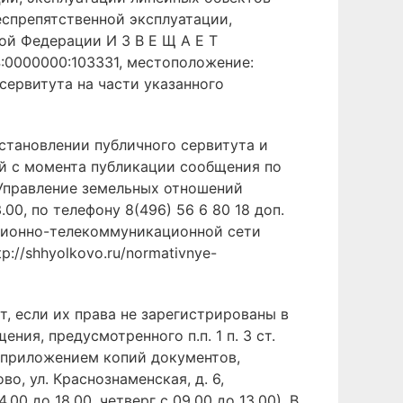
еспрепятственной эксплуатации,
ой Федерации И З В Е Щ А Е Т
4:0000000:103331, местоположение:
сервитута на части указанного
становлении публичного сервитута и
ей с момента публикации сообщения по
, Управление земельных отношений
00, по телефону 8(496) 56 6 80 18 доп.
ационно-телекоммуникационной сети
://shhyolkovo.ru/normativnye-
, если их права не зарегистрированы в
ия, предусмотренного п.п. 1 п. 3 ст.
с приложением копий документов,
о, ул. Краснознаменская, д. 6,
 до 18.00, четверг с 09.00 до 13.00). В