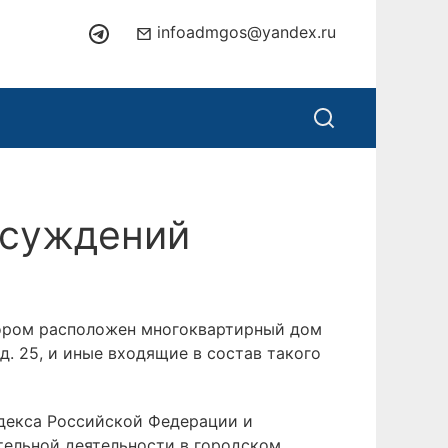
infoadmgos@yandex.ru
бсуждений
тором расположен многоквартирный дом
д. 25, и иные входящие в состав такого
одекса Российской Федерации и
ельной деятельности в городском