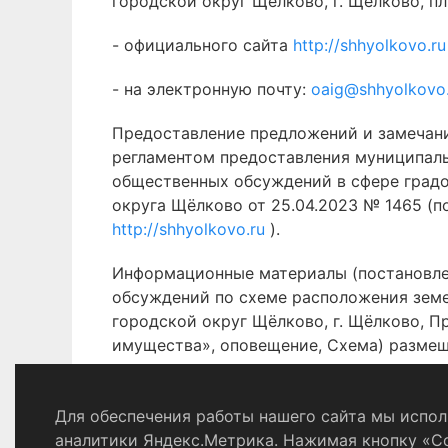
городской округ Щёлково, г. Щёлково, пл.
- официального сайта
http://shhyolkovo.r
- на электронную почту:
oaig@shhyolkovo
Предоставление предложений и замечан
регламентом предоставления муниципаль
общественных обсуждений в сфере град
округа Щёлково от 25.04.2023 № 1465 (
http://shhyolkovo.ru
).
Информационные материалы (постановлен
обсуждений по схеме расположения земе
городской округ Щёлково, г. Щёлково, П
имущества», оповещение, Схема) разме
Для обеспечения работы нашего сайта мы исполь
Политика конфиденциальности
аналитики Яндекс.Метрика. Нажимая кнопку «С