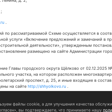
 Ленина, д. 2;
u
;
.ru
.
ий по рассматриваемой Схеме осуществляется в соот
ной услуги «Включение предложений и замечаний в пр
остроительной деятельности», утвержденным постано
постановление размещено на сайте Администрации гор
ие Главы городского округа Щёлково от 02.12.2025 №
льного участка, на котором расположен многоквартир
ролетарский проспект, д. 25, и иные входящие в сост
щены на сайте
http://shhyolkovo.ru
.
зуем файлы cookie, а для улучшения качества обслужи
Согласие на обработку персональных данных
огласен», вы подтверждаете, что принимаете нашу
пол