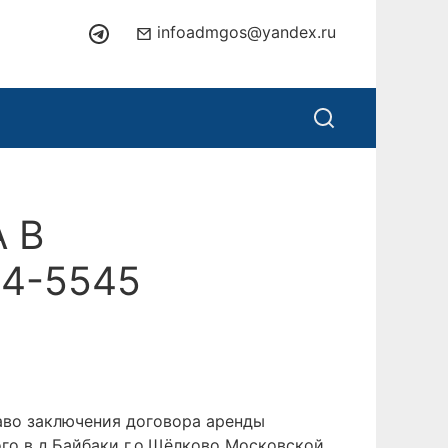
infoadmgos@yandex.ru
 В
4-5545
о заключения договора аренды
ого в д.Байбаки г.о.Щёлково Московской