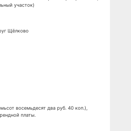
льный участок)
руг Щёлково
мьсот восемьдесят два руб. 40 коп.),
рендной платы.