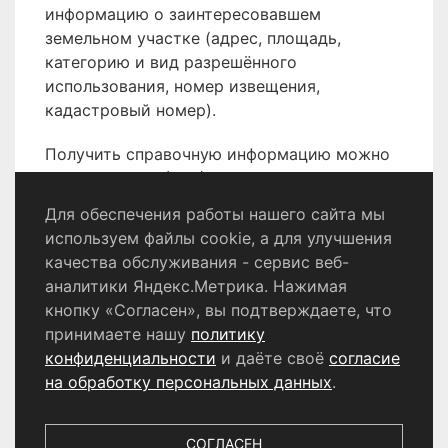
информацию о заинтересовавшем
земельном участке (адрес, площадь,
категорию и вид разрешённого
использования, номер извещения,
кадастровый номер).
Получить справочную информацию можно
по телефону 8 (496) 566-80-18.
Для обеспечения работы нашего сайта мы
используем файлы cookie, а для улучшения
качества обслуживания - сервис веб-
Политика конфиденциальности
аналитики Яндекс.Метрика. Нажимая
Согласие на обработку персональных данных
кнопку «Согласен», вы подтверждаете, что
принимаете нашу
политику
конфиденциальности
и даёте своё
согласие
© 2024 - 2026 Сетевое издание «Информационный
портал Щёлково». Свидетельство о регистрации СМИ
на обработку персональных данных
.
ЭЛ № ФС 77 - 87147 от 05.04.2024.
Выдано Федеральной службой по надзору в сфере
связи, информационных технологий и массовых
СОГЛАСЕН