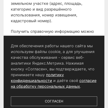
земельном участке (адрес, площадь,
категорию и вид разрешённого
использования, номер извещения,
кадастровый номер).
Получить справочную информацию можно
по телефону 8 (496) 566-80-18.
Для обеспечения работы нашего сайта мы
используем файлы cookie, а для улучшения
качества обслуживания - сервис веб-
Политика конфиденциальности
аналитики Яндекс.Метрика. Нажимая
Согласие на обработку персональных данных
кнопку «Согласен», вы подтверждаете, что
принимаете нашу
политику
конфиденциальности
и даёте своё
согласие
© 2024 - 2026 Сетевое издание «Информационный
портал Щёлково». Свидетельство о регистрации СМИ
на обработку персональных данных
.
ЭЛ № ФС 77 - 87147 от 05.04.2024.
Выдано Федеральной службой по надзору в сфере
связи, информационных технологий и массовых
СОГЛАСЕН
коммуникаций. Учредитель ООО «Телерадиокомпания