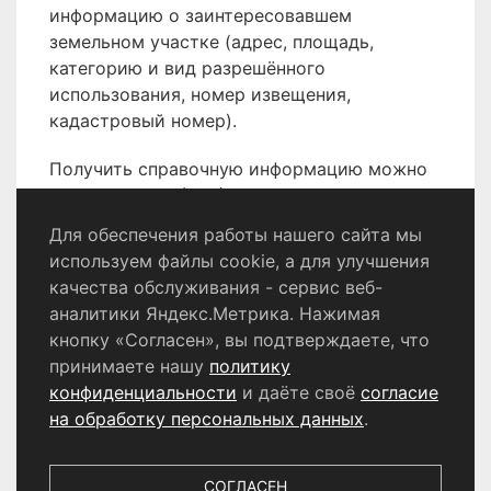
информацию о заинтересовавшем
земельном участке (адрес, площадь,
категорию и вид разрешённого
использования, номер извещения,
кадастровый номер).
Получить справочную информацию можно
по телефону 8 (496) 566-80-18.
Для обеспечения работы нашего сайта мы
используем файлы cookie, а для улучшения
качества обслуживания - сервис веб-
Политика конфиденциальности
аналитики Яндекс.Метрика. Нажимая
Согласие на обработку персональных данных
кнопку «Согласен», вы подтверждаете, что
принимаете нашу
политику
конфиденциальности
и даёте своё
согласие
© 2024 - 2026 Сетевое издание «Информационный
портал Щёлково». Свидетельство о регистрации СМИ
на обработку персональных данных
.
ЭЛ № ФС 77 - 87147 от 05.04.2024.
Выдано Федеральной службой по надзору в сфере
связи, информационных технологий и массовых
СОГЛАСЕН