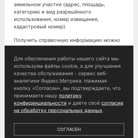
земельном участке (адрес, площадь,
категорию и вид разрешённого
использования, номер извещения,
кадастровый номер).
Получить справочную информацию можно
по телефону 8 (496) 566-80-18.
Для обеспечения работы нашего сайта мы
используем файлы cookie, а для улучшения
качества обслуживания - сервис веб-
Политика конфиденциальности
аналитики Яндекс.Метрика. Нажимая
Согласие на обработку персональных данных
кнопку «Согласен», вы подтверждаете, что
принимаете нашу
политику
конфиденциальности
и даёте своё
согласие
© 2024 - 2026 Сетевое издание «Информационный
портал Щёлково». Свидетельство о регистрации СМИ
на обработку персональных данных
.
ЭЛ № ФС 77 - 87147 от 05.04.2024.
Выдано Федеральной службой по надзору в сфере
связи, информационных технологий и массовых
СОГЛАСЕН
коммуникаций. Учредитель ООО «Телерадиокомпания