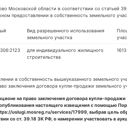
во Московской области в соответствии со статьей 39
ном предоставлении в собственность земельного учас
вый
Вид разрешенного использования
Пло
земельного участка
учас
0306:2123
для индивидуального жилищного
1613
строительства
лении в собственность вышеуказанного земельного уча
аво заключения договора купли-продажи земельного у
укционе на право заключения договора купли-продажи 
я опубликования настоящего извещения с помощью По
tps://uslugi.mosreg.ru/services/17999, выбрав цель о
вии со ст. 39.18 ЗК РФ, о намерении участвовать в ау