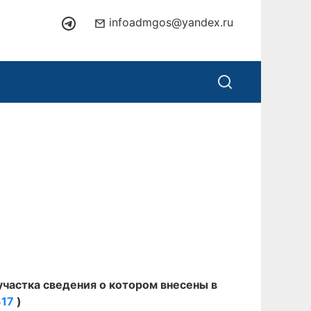
infoadmgos@yandex.ru
участка сведения о котором внесены в
317
)