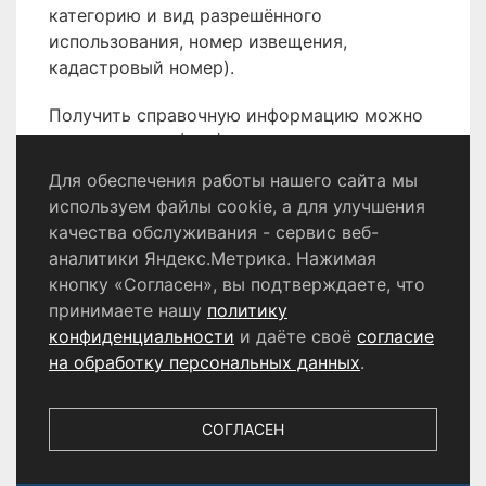
категорию и вид разрешённого
использования, номер извещения,
кадастровый номер).
Получить справочную информацию можно
по телефону 8 (496) 566-80-18.
Для обеспечения работы нашего сайта мы
используем файлы cookie, а для улучшения
качества обслуживания - сервис веб-
Политика конфиденциальности
аналитики Яндекс.Метрика. Нажимая
Согласие на обработку персональных данных
кнопку «Согласен», вы подтверждаете, что
принимаете нашу
политику
конфиденциальности
и даёте своё
согласие
© 2024 - 2026 Сетевое издание «Информационный
портал Щёлково». Свидетельство о регистрации СМИ
на обработку персональных данных
.
ЭЛ № ФС 77 - 87147 от 05.04.2024.
Выдано Федеральной службой по надзору в сфере
связи, информационных технологий и массовых
СОГЛАСЕН
коммуникаций. Учредитель ООО «Телерадиокомпания
«Щёлково», главный редактор
Беляева Е.М.