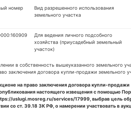
вый номер
Вид разрешенного использования
земельного участка
0000:160909
Для ведения личного подсобного
хозяйства (приусадебный земельный
участок)
лении в собственность вышеуказанного земельного уча
аво заключения договора купли-продажи земельного у
укционе на право заключения договора купли-продажи 
я опубликования настоящего извещения с помощью По
tps://uslugi.mosreg.ru/services/17999, выбрав цель о
вии со ст. 39.18 ЗК РФ, о намерении участвовать в ау