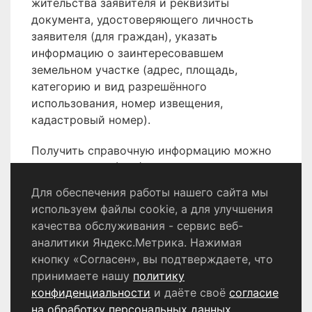
жительства заявителя и реквизиты
документа, удостоверяющего личность
заявителя (для граждан), указать
информацию о заинтересовавшем
земельном участке (адрес, площадь,
категорию и вид разрешённого
использования, номер извещения,
кадастровый номер).
Получить справочную информацию можно
по телефону 8 (496) 566-80-18.
Для обеспечения работы нашего сайта мы
используем файлы cookie, а для улучшения
качества обслуживания - сервис веб-
Политика конфиденциальности
аналитики Яндекс.Метрика. Нажимая
Согласие на обработку персональных данных
кнопку «Согласен», вы подтверждаете, что
принимаете нашу
политику
конфиденциальности
и даёте своё
согласие
© 2024 - 2026 Сетевое издание «Информационный
портал Щёлково». Свидетельство о регистрации СМИ
на обработку персональных данных
.