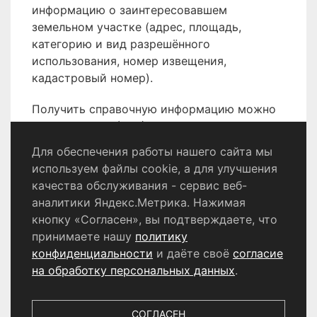
информацию о заинтересовавшем
земельном участке (адрес, площадь,
категорию и вид разрешённого
использования, номер извещения,
кадастровый номер).
Получить справочную информацию можно
по телефону 8 (496) 566-80-18.
Для обеспечения работы нашего сайта мы
используем файлы cookie, а для улучшения
качества обслуживания - сервис веб-
Политика конфиденциальности
аналитики Яндекс.Метрика. Нажимая
Согласие на обработку персональных данных
кнопку «Согласен», вы подтверждаете, что
принимаете нашу
политику
конфиденциальности
и даёте своё
согласие
© 2024 - 2026 Сетевое издание «Информационный
портал Щёлково». Свидетельство о регистрации СМИ
на обработку персональных данных
.
ЭЛ № ФС 77 - 87147 от 05.04.2024.
Выдано Федеральной службой по надзору в сфере
связи, информационных технологий и массовых
СОГЛАСЕН