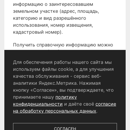
информацию о заинтересовавшем
земельном участке (адрес, площадь,
категорию и вид разрешённого
использования, номер извещения,
кадастровый номер).
Получить справочную информацию можно
по телефону 8 (496) 566-80-18.
Для обеспечения работы нашего сайта мы
используем файлы cookie, а для улучшения
качества обслуживания - сервис веб-
Политика конфиденциальности
аналитики Яндекс.Метрика. Нажимая
Согласие на обработку персональных данных
кнопку «Согласен», вы подтверждаете, что
принимаете нашу
политику
конфиденциальности
и даёте своё
согласие
© 2024 - 2026 Сетевое издание «Информационный
портал Щёлково». Свидетельство о регистрации СМИ
на обработку персональных данных
.
ЭЛ № ФС 77 - 87147 от 05.04.2024.
Выдано Федеральной службой по надзору в сфере
связи, информационных технологий и массовых
СОГЛАСЕН