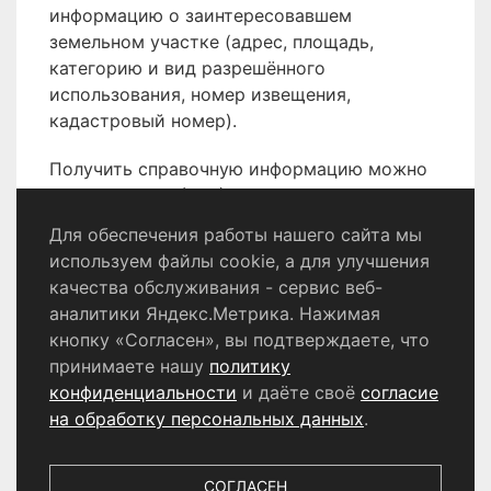
информацию о заинтересовавшем
земельном участке (адрес, площадь,
категорию и вид разрешённого
использования, номер извещения,
кадастровый номер).
Получить справочную информацию можно
по телефону 8 (496) 566-80-18.
Для обеспечения работы нашего сайта мы
используем файлы cookie, а для улучшения
качества обслуживания - сервис веб-
Политика конфиденциальности
аналитики Яндекс.Метрика. Нажимая
Согласие на обработку персональных данных
кнопку «Согласен», вы подтверждаете, что
принимаете нашу
политику
конфиденциальности
и даёте своё
согласие
© 2024 - 2026 Сетевое издание «Информационный
портал Щёлково». Свидетельство о регистрации СМИ
на обработку персональных данных
.
ЭЛ № ФС 77 - 87147 от 05.04.2024.
Выдано Федеральной службой по надзору в сфере
связи, информационных технологий и массовых
СОГЛАСЕН