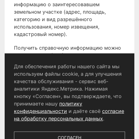
информацию о заинтересовавшем
земельном участке (адрес, площадь,
категорию и вид разрешённого
использования, номер извещения,
кадастровый номер).
Получить справочную информацию можно
по телефону 8 (496) 566-80-18.
Для обеспечения работы нашего сайта мы
используем файлы cookie, а для улучшения
качества обслуживания - сервис веб-
Политика конфиденциальности
аналитики Яндекс.Метрика. Нажимая
Согласие на обработку персональных данных
кнопку «Согласен», вы подтверждаете, что
принимаете нашу
политику
конфиденциальности
и даёте своё
согласие
© 2024 - 2026 Сетевое издание «Информационный
портал Щёлково». Свидетельство о регистрации СМИ
на обработку персональных данных
.
ЭЛ № ФС 77 - 87147 от 05.04.2024.
Выдано Федеральной службой по надзору в сфере
связи, информационных технологий и массовых
СОГЛАСЕН