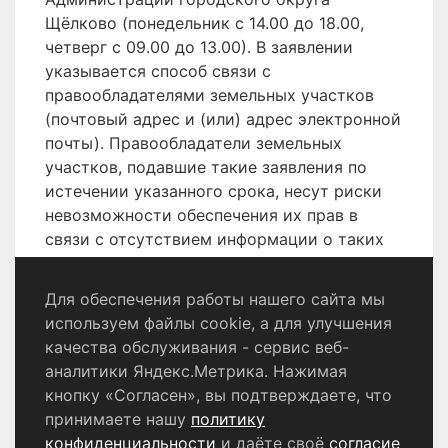
Щёлково (понедельник с 14.00 до 18.00,
четверг с 09.00 до 13.00). В заявлении
указывается способ связи с
правообладателями земельных участков
(почтовый адрес и (или) адрес электронной
почты). Правообладатели земельных
участков, подавшие такие заявления по
истечении указанного срока, несут риски
невозможности обеспечения их прав в
связи с отсутствием информации о таких
лицах и их правах на земельные участки.
Для обеспечения работы нашего сайта мы
используем файлы cookie, а для улучшения
качества обслуживания - сервис веб-
Политика конфиденциальности
аналитики Яндекс.Метрика. Нажимая
Согласие на обработку персональных данных
кнопку «Согласен», вы подтверждаете, что
принимаете нашу
политику
конфиденциальности
и даёте своё
согласие
© 2024 - 2026 Сетевое издание «Информационный