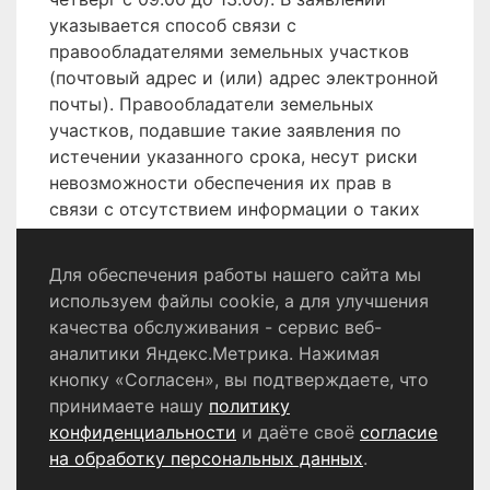
указывается способ связи с
правообладателями земельных участков
(почтовый адрес и (или) адрес электронной
почты). Правообладатели земельных
участков, подавшие такие заявления по
истечении указанного срока, несут риски
невозможности обеспечения их прав в
связи с отсутствием информации о таких
лицах и их правах на земельные участки..
Для обеспечения работы нашего сайта мы
используем файлы cookie, а для улучшения
качества обслуживания - сервис веб-
Политика конфиденциальности
аналитики Яндекс.Метрика. Нажимая
Согласие на обработку персональных данных
кнопку «Согласен», вы подтверждаете, что
принимаете нашу
политику
конфиденциальности
и даёте своё
согласие
© 2024 - 2026 Сетевое издание «Информационный
портал Щёлково». Свидетельство о регистрации СМИ
на обработку персональных данных
.
ЭЛ № ФС 77 - 87147 от 05.04.2024.