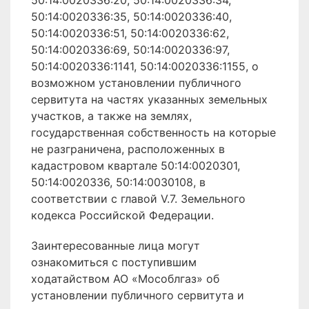
50:14:0020336:20, 50:14:0020336:34,
50:14:0020336:35, 50:14:0020336:40,
50:14:0020336:51, 50:14:0020336:62,
50:14:0020336:69, 50:14:0020336:97,
50:14:0020336:1141, 50:14:0020336:1155, о
возможном установлении публичного
сервитута на частях указанных земельных
участков, а также на землях,
государственная собственность на которые
не разграничена, расположенных в
кадастровом квартале 50:14:0020301,
50:14:0020336, 50:14:0030108, в
соответствии с главой V.7. Земельного
кодекса Российской Федерации.
Заинтересованные лица могут
ознакомиться с поступившим
ходатайством АО «Мособлгаз» об
установлении публичного сервитута и