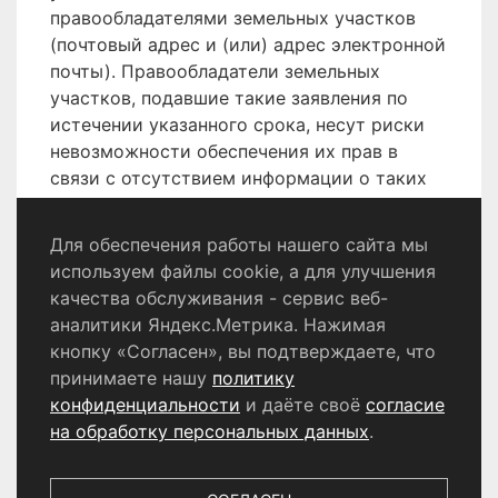
правообладателями земельных участков
(почтовый адрес и (или) адрес электронной
почты). Правообладатели земельных
участков, подавшие такие заявления по
истечении указанного срока, несут риски
невозможности обеспечения их прав в
связи с отсутствием информации о таких
лицах и их правах на земельные участки.
Для обеспечения работы нашего сайта мы
используем файлы cookie, а для улучшения
качества обслуживания - сервис веб-
Политика конфиденциальности
аналитики Яндекс.Метрика. Нажимая
Согласие на обработку персональных данных
кнопку «Согласен», вы подтверждаете, что
принимаете нашу
политику
конфиденциальности
и даёте своё
согласие
© 2024 - 2026 Сетевое издание «Информационный
портал Щёлково». Свидетельство о регистрации СМИ
на обработку персональных данных
.
ЭЛ № ФС 77 - 87147 от 05.04.2024.
Выдано Федеральной службой по надзору в сфере
связи, информационных технологий и массовых