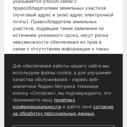
указывается способ связи с
правообладателями земельных участков
(почтовый адрес и (или) адрес электронной
почты). Правообладатели земельных
участков, подавшие такие заявления по
истечении указанного срока, несут риски
невозможности обеспечения их прав в
связи с отсутствием информации о таких
лицах и их правах на земельные участки.
Для обеспечения работы нашего сайта мы
используем файлы cookie, а для улучшения
качества обслуживания - сервис веб-
Политика конфиденциальности
аналитики Яндекс.Метрика. Нажимая
Согласие на обработку персональных данных
кнопку «Согласен», вы подтверждаете, что
принимаете нашу
политику
конфиденциальности
и даёте своё
согласие
© 2024 - 2026 Сетевое издание «Информационный
портал Щёлково». Свидетельство о регистрации СМИ
на обработку персональных данных
.
ЭЛ № ФС 77 - 87147 от 05.04.2024.
Выдано Федеральной службой по надзору в сфере