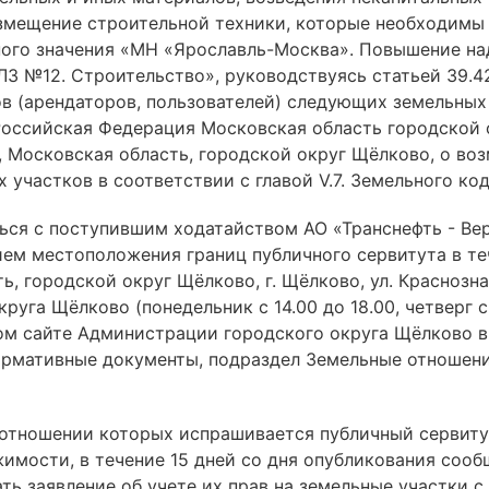
азмещение строительной техники, которые необходимы
ого значения «МН «Ярославль-Москва». Повышение на
ЛЗ №12. Строительство», руководствуясь статьей 39.4
ов (арендаторов, пользователей) следующих земельны
Российская Федерация Московская область городской о
 Московская область, городской округ Щёлково, о во
х участков в соответствии с главой V.7. Земельного к
ься с поступившим ходатайством АО «Транснефть - Вер
ием местоположения границ публичного сервитута в те
, городской округ Щёлково, г. Щёлково, ул. Краснозна
га Щёлково (понедельник с 14.00 до 18.00, четверг с 
льном сайте Администрации городского округа Щёлков
ормативные документы, подраздел Земельные отношения 
отношении которых испрашивается публичный сервитут
ости, в течение 15 дней со дня опубликования сообщен
ать заявление об учете их прав на земельные участки 