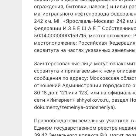
ограждения, бытовки, навесы) и (или) р
магистрального нефтепровода федеральн
242 км. МН «Ярославль-Москва» 242 км 
Федерации И З В Е Щ А Е Т Собственник
50:14:0000000:159715, местоположение: 
местоположение: Российская Федерация,
сервитута на частях указанных земельны
Заинтересованные лица могут ознакомит
сервитута и прилагаемым к нему описан
сообщения по адресу: Московская область
отношений Администрации городского окру
80 18 доп. 121 или 123) или на официа
сети «Интернет» shhyolkovo.ru, раздел Н
dokumenty/zemelnye-otnosheniya).
Правообладатели земельных участков, в 
Едином государственном реестре недвижим
39.42 Земельного кодекса РФ, могут под