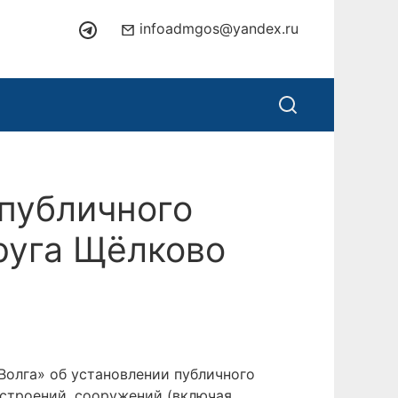
infoadmgos@yandex.ru
публичного
руга Щёлково
Волга» об установлении публичного
 строений, сооружений (включая