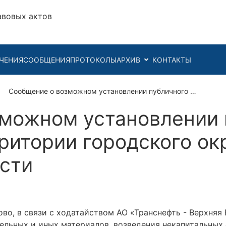
авовых актов
ЧЕНИЯ
СООБЩЕНИЯ
ПРОТОКОЛЫ
АРХИВ
КОНТАКТЫ
Сообщение о возможном установлении публичного …
можном установлении 
рритории городского ок
сти
о, в связи с ходатайством АО «Транснефть - Верхняя 
тельных и иных материалов, возведения некапитальных