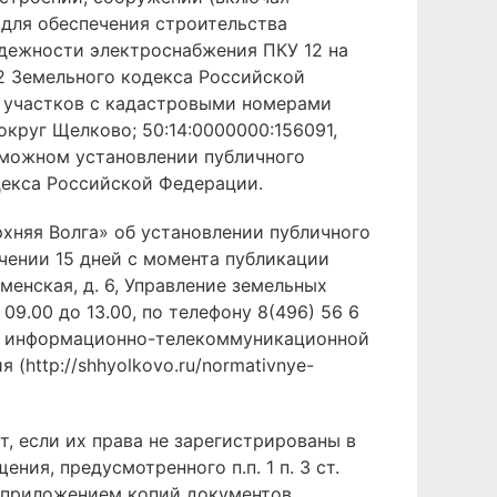
 для обеспечения строительства
дежности электроснабжения ПКУ 12 на
2 Земельного кодекса Российской
х участков с кадастровыми номерами
круг Щелково; 50:14:0000000:156091,
зможном установлении публичного
одекса Российской Федерации.
хняя Волга» об установлении публичного
чении 15 дней с момента публикации
менская, д. 6, Управление земельных
09.00 до 13.00, по телефону 8(496) 56 6
о в информационно-телекоммуникационной
(http://shhyolkovo.ru/normativnye-
, если их права не зарегистрированы в
ия, предусмотренного п.п. 1 п. 3 ст.
с приложением копий документов,