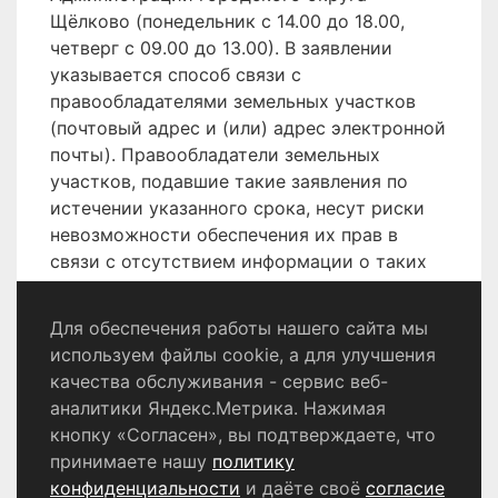
Щёлково (понедельник с 14.00 до 18.00,
четверг с 09.00 до 13.00). В заявлении
указывается способ связи с
правообладателями земельных участков
(почтовый адрес и (или) адрес электронной
почты). Правообладатели земельных
участков, подавшие такие заявления по
истечении указанного срока, несут риски
невозможности обеспечения их прав в
связи с отсутствием информации о таких
лицах и их правах на земельные участки.
Для обеспечения работы нашего сайта мы
используем файлы cookie, а для улучшения
качества обслуживания - сервис веб-
Политика конфиденциальности
аналитики Яндекс.Метрика. Нажимая
Согласие на обработку персональных данных
кнопку «Согласен», вы подтверждаете, что
принимаете нашу
политику
конфиденциальности
и даёте своё
согласие
© 2024 - 2026 Сетевое издание «Информационный