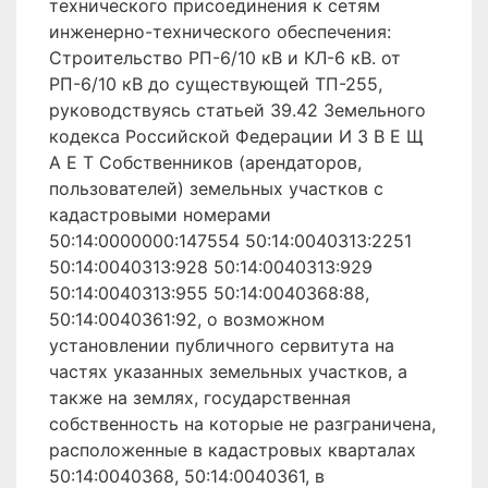
технического присоединения к сетям
инженерно-технического обеспечения:
Строительство РП-6/10 кВ и КЛ-6 кВ. от
РП-6/10 кВ до существующей ТП-255,
руководствуясь статьей 39.42 Земельного
кодекса Российской Федерации И З В Е Щ
А Е Т Собственников (арендаторов,
пользователей) земельных участков с
кадастровыми номерами
50:14:0000000:147554 50:14:0040313:2251
50:14:0040313:928 50:14:0040313:929
50:14:0040313:955 50:14:0040368:88,
50:14:0040361:92, о возможном
установлении публичного сервитута на
частях указанных земельных участков, а
также на землях, государственная
собственность на которые не разграничена,
расположенные в кадастровых кварталах
50:14:0040368, 50:14:0040361, в