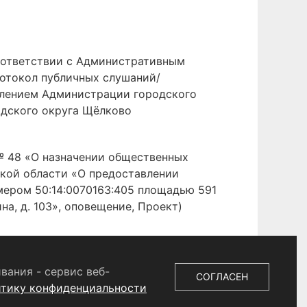
оответствии с Административным
отокол публичных слушаний/
влением Администрации городского
одского округа Щёлково
№ 48 «О назначении общественных
кой области «О предоставлении
мером 50:14:0070163:405 площадью 591
ина, д. 103», оповещение, Проект)
вания - сервис веб-
СОГЛАСЕН
итику конфиденциальности
 СМИ
ЭЛ № ФС 77 - 87147 от 05.04.2024.