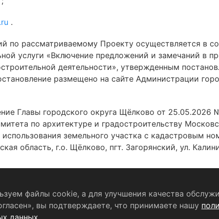
u
;
.ru
.
ий по рассматриваемому Проекту осуществляется в с
ной услуги «Включение предложений и замечаний в пр
остроительной деятельности», утвержденным постано
постановление размещено на сайте Администрации гор
ие Главы городского округа Щёлково от 25.05.2026 
митета по архитектуре и градостроительству Московс
 использования земельного участка с кадастровым но
кая область, г.о. Щёлково, пгт. Загорянский, ул. Калин
зуем файлы cookie, а для улучшения качества обслужи
Согласие на обработку персональных данных
огласен», вы подтверждаете, что принимаете нашу
пол
ых данных
.
формационный портал Щёлково». Свидетельство о регистрации