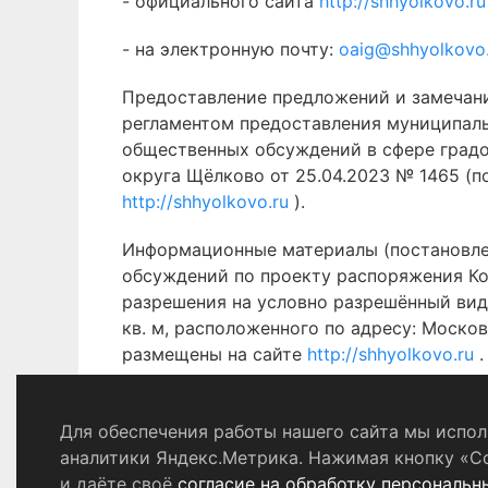
- официального сайта
http://shhyolkovo.r
- на электронную почту:
oaig@shhyolkovo
Предоставление предложений и замечан
регламентом предоставления муниципаль
общественных обсуждений в сфере град
округа Щёлково от 25.04.2023 № 1465 (
http://shhyolkovo.ru
).
Информационные материалы (постановлен
обсуждений по проекту распоряжения Ко
разрешения на условно разрешённый вид
кв. м, расположенного по адресу: Московс
размещены на сайте
http://shhyolkovo.ru
.
Для обеспечения работы нашего сайта мы исполь
Политика конфиденциальности
аналитики Яндекс.Метрика. Нажимая кнопку «С
и даёте своё
согласие на обработку персональн
© 2024 - 2026 Сетевое издание «Ин