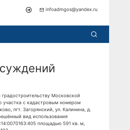
infoadmgos@yandex.ru
бсуждений
и градостроительству Московской
о участка с кадастровым номером
во, пгт. Загорянский, ул. Калинина, д.
решённый вид использования
14:0070163:405 площадью 591 кв. м,