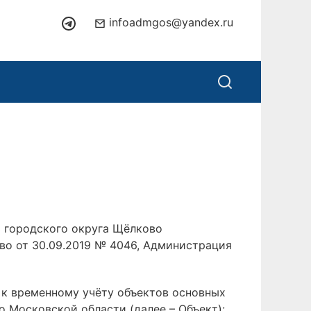
infoadmgos@yandex.ru
 городского округа Щёлково
о от 30.09.2019 № 4046, Администрация
 к временному учёту объектов основных
 Московской области (далее – Объект):