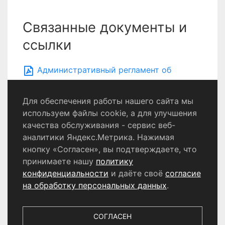
Связанные документы и
ссылки
Административный регламент об
организации сбора вторичных ресурсов
Для обеспечения работы нашего сайта мы
используем файлы cookie, а для улучшения
качества обслуживания - сервис веб-
Политика конфиденциальности
аналитики Яндекс.Метрика. Нажимая
Согласие на обработку персональных данных
кнопку «Согласен», вы подтверждаете, что
принимаете нашу
политику
конфиденциальности
и даёте своё
согласие
© 2024 - 2026 Сетевое издание «Информационный
портал Щёлково». Свидетельство о регистрации СМИ
на обработку персональных данных
.
ЭЛ № ФС 77 - 87147 от 05.04.2024.
Выдано Федеральной службой по надзору в сфере
связи, информационных технологий и массовых
СОГЛАСЕН