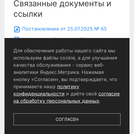
Связанные документы и
ссылки
Постановление от 25.07.2025 № 65
Оповещение Сергеева ИВ
Для обеспечения работы нашего сайта мы
используем файлы cookie, а для улучшения
качества обслуживания - сервис веб-
Политика конфиденциальности
аналитики Яндекс.Метрика. Нажимая
Согласие на обработку персональных данных
кнопку «Согласен», вы подтверждаете, что
принимаете нашу
политику
конфиденциальности
и даёте своё
согласие
© 2024 - 2026 Сетевое издание «Информационный
портал Щёлково». Свидетельство о регистрации СМИ
на обработку персональных данных
.
ЭЛ № ФС 77 - 87147 от 05.04.2024.
Выдано Федеральной службой по надзору в сфере
связи, информационных технологий и массовых
СОГЛАСЕН
коммуникаций. Учредитель ООО «Телерадиокомпания
«Щёлково», главный редактор
Беляева Е.М.