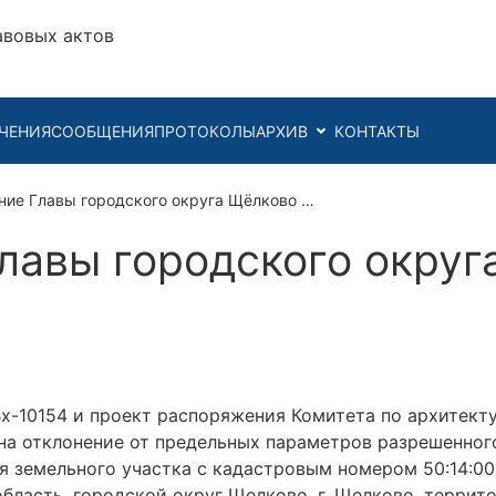
авовых актов
ЧЕНИЯ
СООБЩЕНИЯ
ПРОТОКОЛЫ
АРХИВ
КОНТАКТЫ
ние Главы городского округа Щёлково …
лавы городского округ
Вх-10154 и проект распоряжения Комитета по архитект
на отклонение от предельных параметров разрешенног
я земельного участка с кадастровым номером 50:14:00
бласть, городской округ Щелково, г. Щелково, террито