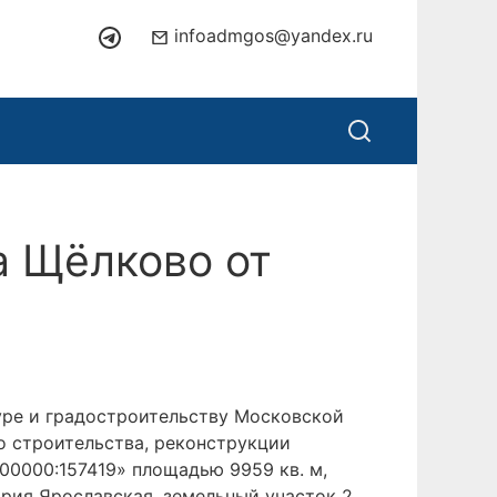
infoadmgos@yandex.ru
а Щёлково от
уре и градостроительству Московской
о строительства, реконструкции
00000:157419» площадью 9959 кв. м,
рия Ярославская, земельный участок 2,