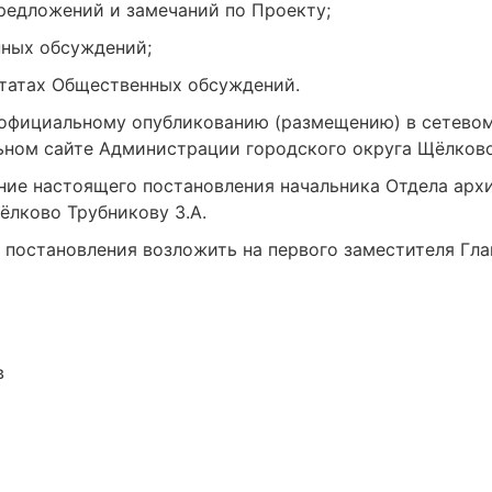
редложений и замечаний по Проекту;
ных обсуждений;
ьтатах Общественных обсуждений.
официальному опубликованию (размещению) в сетево
ном сайте Администрации городского округа Щёлково
ние настоящего постановления начальника Отдела арх
лково Трубникову З.А.
 постановления возложить на первого заместителя Гл
в