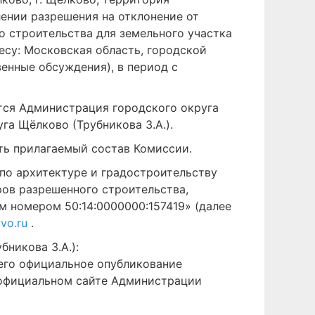
ении разрешения на отклонение от
о строительства для земельного участка
есу: Московская область, городской
венные обсуждения), в период с
тся Администрация городского округа
а Щёлково (Трубникова З.А.).
ть прилагаемый состав Комиссии.
по архитектуре и градостроительству
ов разрешенного строительства,
м номером 50:14:0000000:157419» (далее
ovo.ru
.
никова З.А.):
его официальное опубликование
 официальном сайте Администрации