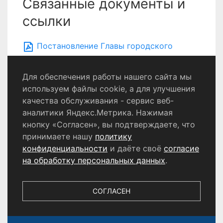
Связанные документы и
ссылки
Постановление Главы городского
округа Щёлково от 06.07.2026 № 61
Для обеспечения работы нашего сайта мы
используем файлы cookie, а для улучшения
качества обслуживания - сервис веб-
Политика конфиденциальности
аналитики Яндекс.Метрика. Нажимая
Согласие на обработку персональных данных
кнопку «Согласен», вы подтверждаете, что
принимаете нашу
политику
конфиденциальности
и даёте своё
согласие
© 2024 - 2026 Сетевое издание «Информационный
портал Щёлково». Свидетельство о регистрации СМИ
на обработку персональных данных
.
ЭЛ № ФС 77 - 87147 от 05.04.2024.
Выдано Федеральной службой по надзору в сфере
связи, информационных технологий и массовых
СОГЛАСЕН
коммуникаций. Учредитель ООО «Телерадиокомпания
«Щёлково», главный редактор
Беляева Е.М.