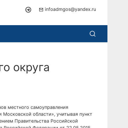
infoadmgos@yandex.ru
о округа
анов местного самоуправления
 Московской области», учитывая пункт
лением Правительства Российской
ва Российской Федерации от 22.05.2015