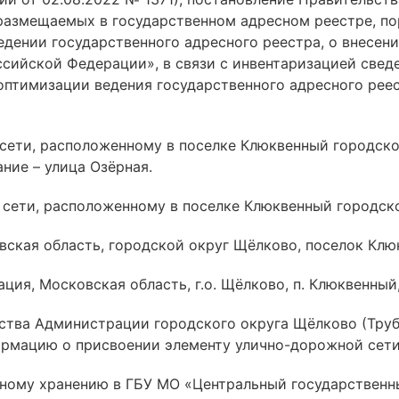
 размещаемых в государственном адресном реестре, п
дении государственного адресного реестра, о внесен
ссийской Федерации», в связи с инвентаризацией све
 оптимизации ведения государственного адресного рее
 сети, расположенному в поселке Клюквенный городск
ние – улица Озёрная.
 сети, расположенному в поселке Клюквенный городск
овская область, городской округ Щёлково, поселок Клю
ия, Московская область, г.о. Щёлково, п. Клюквенный,
ства Администрации городского округа Щёлково (Трубн
рмацию о присвоении элементу улично-дорожной сети
ному хранению в ГБУ МО «Центральный государственн