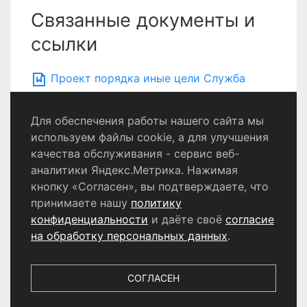
Связанные документы и
ссылки
Проект порядка иные цели Служба
содержания и благоустройства
Для обеспечения работы нашего сайта мы
используем файлы cookie, а для улучшения
качества обслуживания - сервис веб-
Политика конфиденциальности
аналитики Яндекс.Метрика. Нажимая
Согласие на обработку персональных данных
кнопку «Согласен», вы подтверждаете, что
принимаете нашу
политику
конфиденциальности
и даёте своё
согласие
© 2024 - 2026 Сетевое издание «Информационный
портал Щёлково». Свидетельство о регистрации СМИ
на обработку персональных данных
.
ЭЛ № ФС 77 - 87147 от 05.04.2024.
Выдано Федеральной службой по надзору в сфере
связи, информационных технологий и массовых
СОГЛАСЕН
коммуникаций. Учредитель ООО «Телерадиокомпания
«Щёлково», главный редактор
Беляева Е.М.