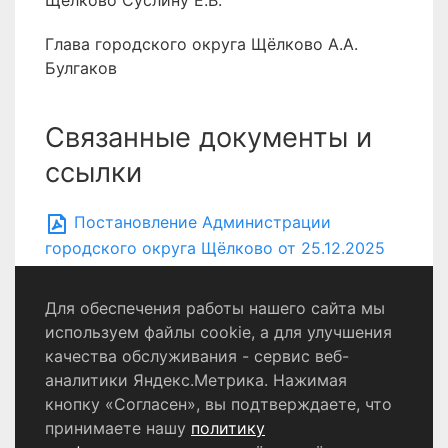
Щёлково Суслину Е.В.
Глава городского округа Щёлково А.А.
Булгаков
Связанные документы и
ссылки
Постановление Администрации
городского округа Щёлково от 25.12.2025
№ 5071
Для обеспечения работы нашего сайта мы
используем файлы cookie, а для улучшения
качества обслуживания - сервис веб-
Политика конфиденциальности
аналитики Яндекс.Метрика. Нажимая
Согласие на обработку персональных данных
кнопку «Согласен», вы подтверждаете, что
принимаете нашу
политику