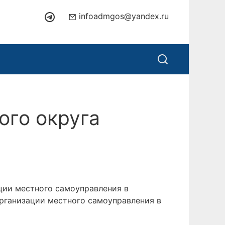
infoadmgos@yandex.ru
ого округа
ции местного самоуправления в
рганизации местного самоуправления в