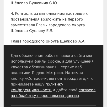
Щёлково Бушевича С.Ю.
4. Контроль за выполнением настоящего
постановления возложить на первого
заместителя Главы городского округа
Щёлково Суслину Е.В.
Глава городского округа Щёлково А.А.
Булгаков
Для обеспечения работы нашего сайта мы
используем файлы cookie, а для улучшения
качества обслуживания - сервис веб-
Политика конфиденциальности
аналитики Яндекс.Метрика. Нажимая
Согласие на обработку персональных данных
кнопку «Согласен», вы подтверждаете, что
принимаете нашу
политику
конфиденциальности
и даёте своё
согласие
© 2024 - 2026 Сетевое издание «Информационный
портал Щёлково». Свидетельство о регистрации СМИ
на обработку персональных данных
.
ЭЛ № ФС 77 - 87147 от 05.04.2024.
Выдано Федеральной службой по надзору в сфере