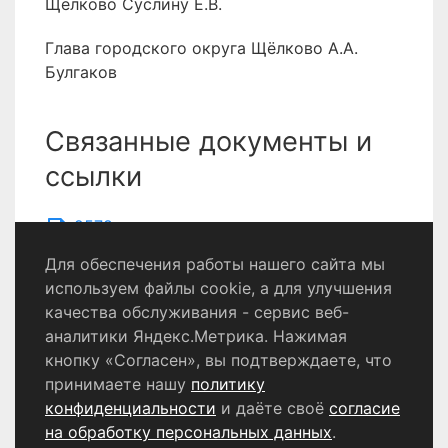
Щёлково Суслину Е.В.
Глава городского округа Щёлково А.А.
Булгаков
Связанные документы и
ссылки
2578
Для обеспечения работы нашего сайта мы
используем файлы cookie, а для улучшения
качества обслуживания - сервис веб-
Политика конфиденциальности
аналитики Яндекс.Метрика. Нажимая
Согласие на обработку персональных данных
кнопку «Согласен», вы подтверждаете, что
принимаете нашу
политику
конфиденциальности
и даёте своё
согласие
© 2024 - 2026 Сетевое издание «Информационный
портал Щёлково». Свидетельство о регистрации СМИ
на обработку персональных данных
.