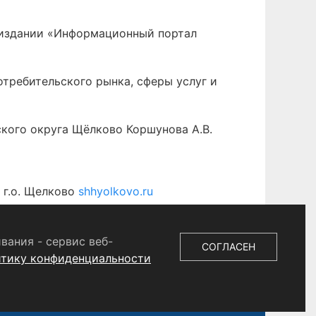
 издании «Информационный портал
отребительского рынка, сферы услуг и
ского округа Щёлково Коршунова А.В.
 г.о. Щелково
shhyolkovo.ru
вания - сервис веб-
СОГЛАСЕН
итику конфиденциальности
 СМИ
ЭЛ № ФС 77 - 87147 от 05.04.2024.
. Учредитель ООО «Телерадиокомпания «Щёлково»,