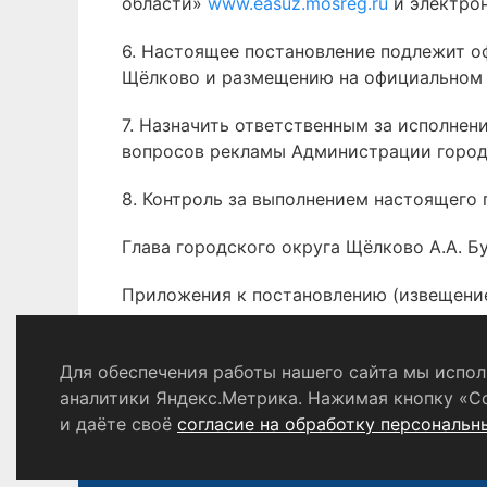
области»
www.easuz.mosreg.ru
и электро
6. Настоящее постановление подлежит 
Щёлково и размещению на официальном 
7. Назначить ответственным за исполнен
вопросов рекламы Администрации город
8. Контроль за выполнением настоящего 
Глава городского округа Щёлково А.А. Б
Приложения к постановлению (извещение
Для обеспечения работы нашего сайта мы исполь
Политика конфиденциальности
аналитики Яндекс.Метрика. Нажимая кнопку «С
и даёте своё
согласие на обработку персональн
© 2024 - 2026 Сетевое издание «Ин
Выдано Федеральной службой по надзору в сфере