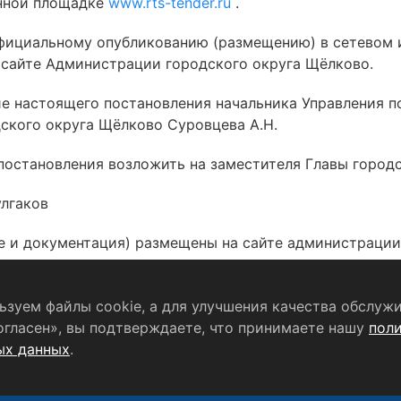
нной площадке
www.rts-tender.ru
.
официальному опубликованию (размещению) в сетевом
сайте Администрации городского округа Щёлково.
ие настоящего постановления начальника Управления п
ского округа Щёлково Суровцева А.Н.
постановления возложить на заместителя Главы город
улгаков
 и документация) размещены на сайте администрации
зуем файлы cookie, а для улучшения качества обслужи
Согласие на обработку персональных данных
огласен», вы подтверждаете, что принимаете нашу
пол
ых данных
.
формационный портал Щёлково». Свидетельство о регистрации
 связи, информационных технологий и массовых коммуникаций
главный редактор
Беляева Е.М.