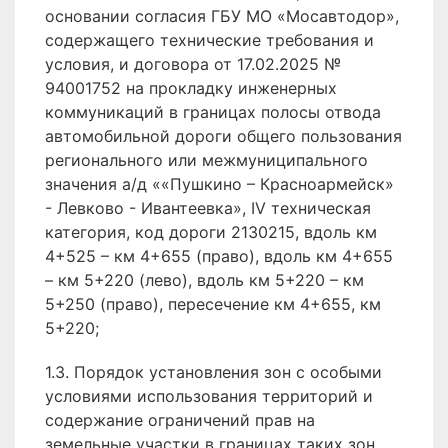
основании согласия ГБУ МО «Мосавтодор»,
содержащего технические требования и
условия, и договора от 17.02.2025 №
94001752 на прокладку инженерных
коммуникаций в границах полосы отвода
автомобильной дороги общего пользования
регионального или межмуниципального
значения а/д ««Пушкино – Красноармейск»
- Левково - Ивантеевка», IV техническая
категория, код дороги 2130215, вдоль км
4+525 – км 4+655 (право), вдоль км 4+655
– км 5+220 (лево), вдоль км 5+220 – км
5+250 (право), пересечение км 4+655, км
5+220;
1.3. Порядок установления зон с особыми
условиями использования территорий и
содержание ограничений прав на
земельные участки в границах таких зон