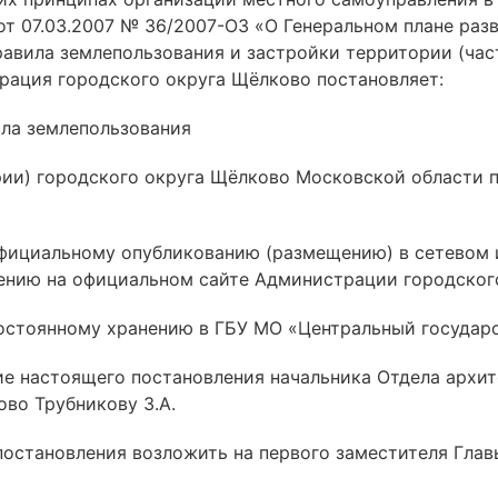
 от 07.03.2007 № 36/2007-ОЗ «О Генеральном плане ра
равила землепользования и застройки территории (час
ация городского округа Щёлково постановляет:
ила землепользования
рии) городского округа Щёлково Московской области п
официальному опубликованию (размещению) в сетевом
ению на официальном сайте Администрации городског
остоянному хранению в ГБУ МО «Центральный государ
ние настоящего постановления начальника Отдела архи
во Трубникову З.А.
 постановления возложить на первого заместителя Гла