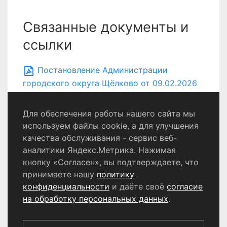
Связанные документы и
ссылки
Постановление Администрации
городского округа Щёлково от 09.02.2026
№ 325
Для обеспечения работы нашего сайта мы
используем файлы cookie, а для улучшения
качества обслуживания - сервис веб-
Политика конфиденциальности
аналитики Яндекс.Метрика. Нажимая
Согласие на обработку персональных данных
кнопку «Согласен», вы подтверждаете, что
принимаете нашу
политику
конфиденциальности
и даёте своё
согласие
© 2024 - 2026 Сетевое издание «Информационный
портал Щёлково». Свидетельство о регистрации СМИ
на обработку персональных данных
.
ЭЛ № ФС 77 - 87147 от 05.04.2024.
Выдано Федеральной службой по надзору в сфере